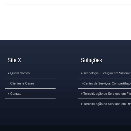
Quem Somos
Tecnologia - Solução em Sistema
>
>
Clientes e Cases
Centro de Serviços Compartilhad
>
>
Contato
Terceirização de Serviços em Fi
>
>
Terceirização de Serviços em R
>