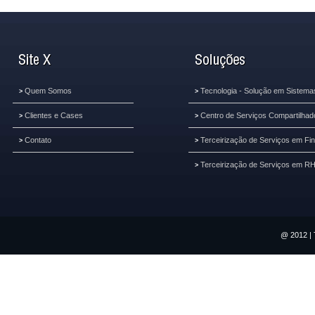
Quem Somos
Tecnologia - Solução em Sistema
>
>
Clientes e Cases
Centro de Serviços Compartilhad
>
>
Contato
Terceirização de Serviços em Fi
>
>
Terceirização de Serviços em R
>
@ 2012 | 